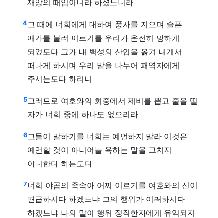
재앙의 때임이니라 하셨느니라
4
그 때에 너희에게 대하여 풍사를 지으며 슬픈
애가를 불러 이르기를 우리가 온전히 망하게
되었도다 그가 내 백성의 산업을 옮겨 내게서
떠나게 하시며 우리 밭을 나누어 패역자에게
주시는도다 하리니
5
그러므로 여호와의 회중에서 제비를 뽑고 줄을 띨
자가 너희 중에 하나도 없으리라
6
그들이 말하기를 너희는 예언하지 말라 이것은
예언할 것이 아니어늘 욕하는 말을 그치지
아니한다 하는도다
7
너희 야곱의 족속아 어찌 이르기를 여호와의 신이
편급하시다 하겠느냐 그의 행위가 이러하시다
하겠느냐 나의 말이 행위 정직한자에게 유익되지