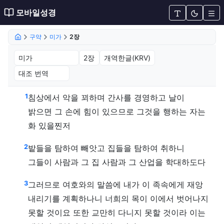
모바일성경
구약
미가
2장
미가 2장 (개역한글(KRV))
1
침상에서 악을 꾀하며 간사를 경영하고 날이
밝으면 그 손에 힘이 있으므로 그것을 행하는 자는
화 있을찐저
2
밭들을 탐하여 빼앗고 집들을 탐하여 취하니
그들이 사람과 그 집 사람과 그 산업을 학대하도다
3
그러므로 여호와의 말씀에 내가 이 족속에게 재앙
내리기를 계획하나니 너희의 목이 이에서 벗어나지
못할 것이요 또한 교만히 다니지 못할 것이라 이는