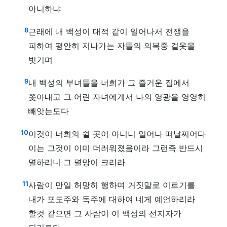
아니하냐
8
근래에 내 백성이 대적 같이 일어나서 전쟁을
피하여 평안히 지나가는 자들의 의복중 겉옷을
벗기며
9
내 백성의 부녀들을 너희가 그 즐거운 집에서
쫓아내고 그 어린 자녀에게서 나의 영광을 영영히
빼앗는도다
10
이것이 너희의 쉴 곳이 아니니 일어나 떠날찌어다
이는 그것이 이미 더러워졌음이라 그런즉 반드시
멸하리니 그 멸망이 크리라
11
사람이 만일 허망히 행하며 거짓말로 이르기를
내가 포도주와 독주에 대하여 네게 예언하리라
할것 같으면 그 사람이 이 백성의 선지자가