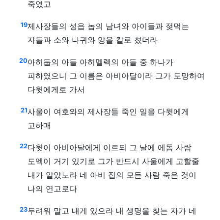
죽였고
19
제사장들의 성읍 놉의 남녀와 아이들과 젖먹는
자들과 소와 나귀와 양을 칼로 쳤더라
20
아히둡의 아들 아히멜렉의 아들 중 하나가
피하였으니 그 이름은 아비아달이라 그가 도망하여
다윗에게로 가서
21
사울이 여호와의 제사장들 죽인 일을 다윗에게
고하매
22
다윗이 아비아달에게 이르되 그 날에 에돔 사람
도엑이 거기 있기로 그가 반드시 사울에게 고할줄
내가 알았노라 네 아비 집의 모든 사람 죽은 것이
나의 연고로다
23
두려워 말고 내게 있으라 내 생명을 찾는 자가 네