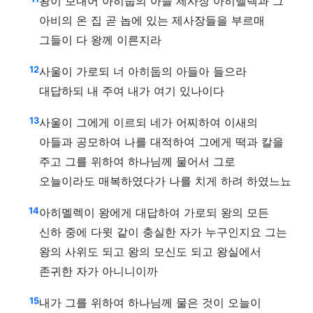
왕이 보내어 아히둡의 아들 제사장 아히멜렉과 그
아비의 온 집 곧 놉에 있는 제사장들을 부르매
그들이 다 왕께 이른지라
12
사울이 가로되 너 아히둡의 아들아 들으라
대답하되 내 주여 내가 여기 있나이다
13
사울이 그에게 이르되 네가 어찌하여 이새의
아들과 공모하여 나를 대적하여 그에게 떡과 칼을
주고 그를 위하여 하나님께 물어서 그로
오늘이라도 매복하였다가 나를 치게 하려 하였느뇨
14
아히멜렉이 왕에게 대답하여 가로되 왕의 모든
신하 중에 다윗 같이 충실한 자가 누구인지요 그는
왕의 사위도 되고 왕의 모신도 되고 왕실에서
존귀한 자가 아니니이까
15
내가 그를 위하여 하나님께 물은 것이 오늘이