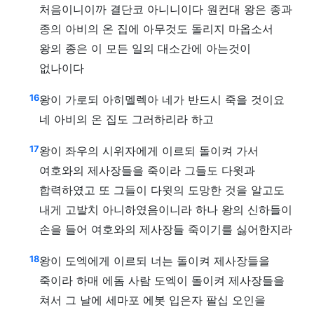
처음이니이까 결단코 아니니이다 원컨대 왕은 종과
종의 아비의 온 집에 아무것도 돌리지 마옵소서
왕의 종은 이 모든 일의 대소간에 아는것이
없나이다
16
왕이 가로되 아히멜렉아 네가 반드시 죽을 것이요
네 아비의 온 집도 그러하리라 하고
17
왕이 좌우의 시위자에게 이르되 돌이켜 가서
여호와의 제사장들을 죽이라 그들도 다윗과
합력하였고 또 그들이 다윗의 도망한 것을 알고도
내게 고발치 아니하였음이니라 하나 왕의 신하들이
손을 들어 여호와의 제사장들 죽이기를 싫어한지라
18
왕이 도엑에게 이르되 너는 돌이켜 제사장들을
죽이라 하매 에돔 사람 도엑이 돌이켜 제사장들을
쳐서 그 날에 세마포 에봇 입은자 팔십 오인을