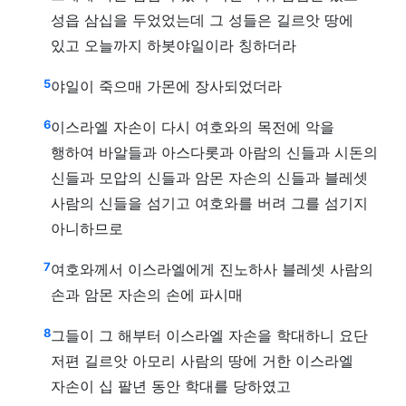
성읍 삼십을 두었었는데 그 성들은 길르앗 땅에
있고 오늘까지 하봇야일이라 칭하더라
5
야일이 죽으매 가몬에 장사되었더라
6
이스라엘 자손이 다시 여호와의 목전에 악을
행하여 바알들과 아스다롯과 아람의 신들과 시돈의
신들과 모압의 신들과 암몬 자손의 신들과 블레셋
사람의 신들을 섬기고 여호와를 버려 그를 섬기지
아니하므로
7
여호와께서 이스라엘에게 진노하사 블레셋 사람의
손과 암몬 자손의 손에 파시매
8
그들이 그 해부터 이스라엘 자손을 학대하니 요단
저편 길르앗 아모리 사람의 땅에 거한 이스라엘
자손이 십 팔년 동안 학대를 당하였고