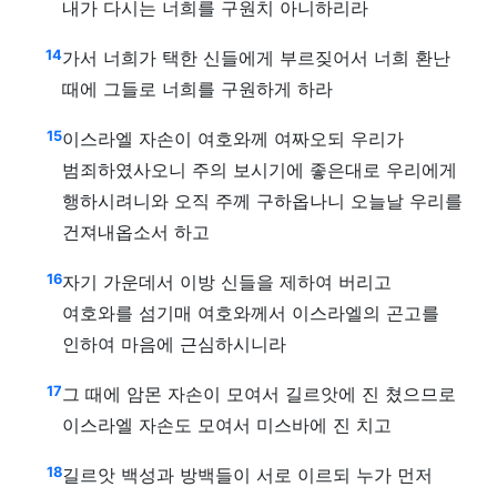
내가 다시는 너희를 구원치 아니하리라
14
가서 너희가 택한 신들에게 부르짖어서 너희 환난
때에 그들로 너희를 구원하게 하라
15
이스라엘 자손이 여호와께 여짜오되 우리가
범죄하였사오니 주의 보시기에 좋은대로 우리에게
행하시려니와 오직 주께 구하옵나니 오늘날 우리를
건져내옵소서 하고
16
자기 가운데서 이방 신들을 제하여 버리고
여호와를 섬기매 여호와께서 이스라엘의 곤고를
인하여 마음에 근심하시니라
17
그 때에 암몬 자손이 모여서 길르앗에 진 쳤으므로
이스라엘 자손도 모여서 미스바에 진 치고
18
길르앗 백성과 방백들이 서로 이르되 누가 먼저