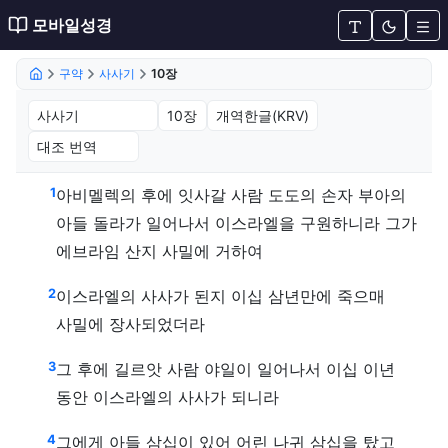
모바일성경
구약
사사기
10장
사사기 10장 (개역한글(KRV))
1
아비멜렉의 후에 잇사갈 사람 도도의 손자 부아의
아들 돌라가 일어나서 이스라엘을 구원하니라 그가
에브라임 산지 사밀에 거하여
2
이스라엘의 사사가 된지 이십 삼년만에 죽으매
사밀에 장사되었더라
3
그 후에 길르앗 사람 야일이 일어나서 이십 이년
동안 이스라엘의 사사가 되니라
4
그에게 아들 삼십이 있어 어린 나귀 삼십을 탔고