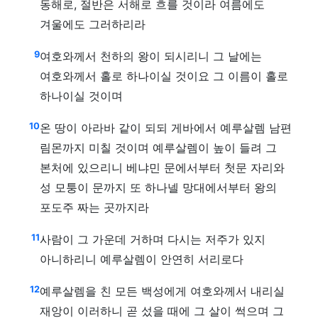
동해로, 절반은 서해로 흐를 것이라 여름에도
겨울에도 그러하리라
9
여호와께서 천하의 왕이 되시리니 그 날에는
여호와께서 홀로 하나이실 것이요 그 이름이 홀로
하나이실 것이며
10
온 땅이 아라바 같이 되되 게바에서 예루살렘 남편
림몬까지 미칠 것이며 예루살렘이 높이 들려 그
본처에 있으리니 베냐민 문에서부터 첫문 자리와
성 모퉁이 문까지 또 하나넬 망대에서부터 왕의
포도주 짜는 곳까지라
11
사람이 그 가운데 거하며 다시는 저주가 있지
아니하리니 예루살렘이 안연히 서리로다
12
예루살렘을 친 모든 백성에게 여호와께서 내리실
재앙이 이러하니 곧 섰을 때에 그 살이 썩으며 그