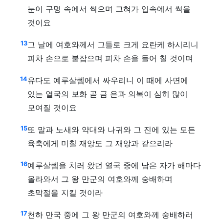
눈이 구멍 속에서 썩으며 그혀가 입속에서 썩을
것이요
13
그 날에 여호와께서 그들로 크게 요란케 하시리니
피차 손으로 붙잡으며 피차 손을 들어 칠 것이며
14
유다도 예루살렘에서 싸우리니 이 때에 사면에
있는 열국의 보화 곧 금 은과 의복이 심히 많이
모여질 것이요
15
또 말과 노새와 약대와 나귀와 그 진에 있는 모든
육축에게 미칠 재앙도 그 재앙과 같으리라
16
예루살렘을 치러 왔던 열국 중에 남은 자가 해마다
올라와서 그 왕 만군의 여호와께 숭배하며
초막절을 지킬 것이라
17
천하 만국 중에 그 왕 만군의 여호와께 숭배하러