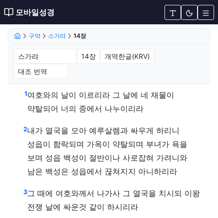
모바일성경
구약
스가랴
14장
스가랴 14장 (개역한글(KRV))
1
여호와의 날이 이르리라 그 날에 네 재물이
약탈되어 너의 중에서 나누이리라
2
내가 열국을 모아 예루살렘과 싸우게 하리니
성읍이 함락되며 가옥이 약탈되며 부녀가 욕을
보며 성읍 백성이 절반이나 사로잡혀 가려니와
남은 백성은 성읍에서 끊쳐지지 아니하리라
3
그 때에 여호와께서 나가사 그 열국을 치시되 이왕
전쟁 날에 싸운것 같이 하시리라