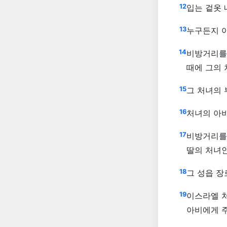
12
입는 겉옷 
13
누구든지 
14
비방거리를
때에 그의
15
그 처녀의 
16
처녀의 아
17
비방거리를 
딸의 처녀인
18
그 성읍 장
19
이스라엘 
아비에게 주