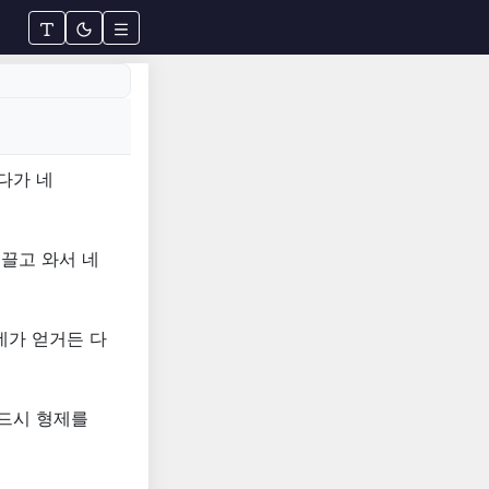
다가 네
 끌고 와서 네
네가 얻거든 다
반드시 형제를