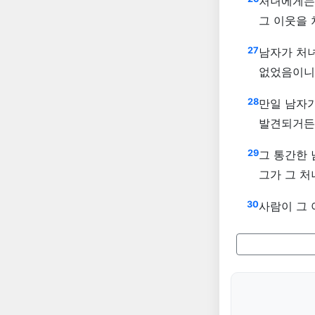
처녀에게는 
그 이웃을 
27
남자가 처녀
없었음이니
28
만일 남자가
발견되거든
29
그 통간한 
그가 그 
30
사람이 그