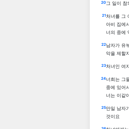
20
그 일이 참
21
처녀를 그 
아비 집에
너의 중에
22
남자가 유부
악을 제할
23
처녀인 여자
24
너희는 그들
중에 있어
너는 이같이
25
만일 남자가
것이요
26