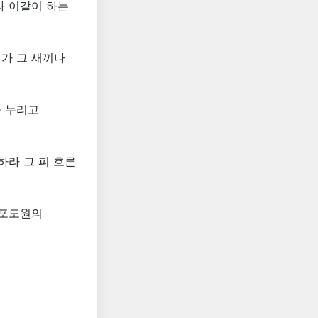
라 이같이 하는
가 그 새끼나
을 누리고
하라 그 피 흐른
 포도원의