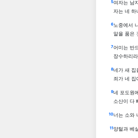
5
여자는 남자
자는 네 
6
노중에서 나
알을 품은 
7
어미는 반드
장수하리라
8
네가 새 집
죄가 네 집
9
네 포도원에
소산이 다
10
너는 소와 
11
양털과 베실