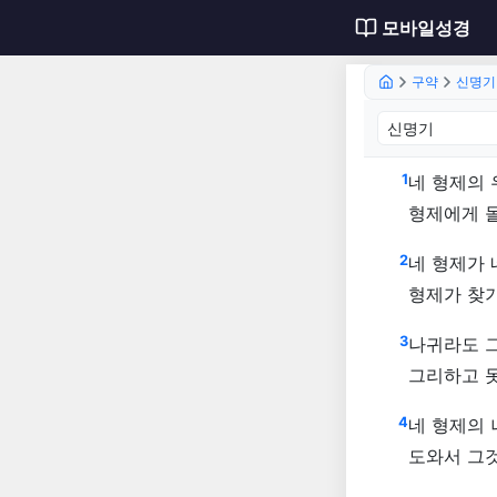
모바일성경
구약
신명기
신명기 
1
네 형제의 
형제에게 
2
네 형제가 
형제가 찾
3
나귀라도 
그리하고 
4
네 형제의 
도와서 그