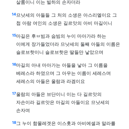
살룸이니 이는 빌하의 손자더라
14
므낫세의 아들들 그 처의 소생은 아스리엘이요 그
첩 아람 여인의 소생은 길르앗의 아비 마길이니
15
마길은 후ㅂ빔과 숩빔의 누이 마아가라 하는
이에게 장가들었더라 므낫세의 둘째 아들의 이름은
슬로브핫이니 슬로브핫은 딸들만 낳았으며
16
마길의 아내 마아가는 아들을 낳아 그 이름을
베레스라 하였으며 그 아우는 이름이 세레스며
세레스의 아들은 울람과 라겜이요
17
울람의 아들은 브단이니 이는 다 길르앗의
자손이라 길르앗은 마길의 아들이요 므낫세의
손자며
18
그 누이 함몰레겟은 이스홋과 아비에셀과 말라를