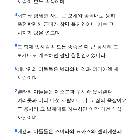
사람이 모두 족장이며
4
저희와 함께한 자는 그 보계와 종족대로 능히
출전할만한 군대가 삼만 육천인이니 이는 그
처자가 많은 연고며
5
그 형제 잇사갈의 모든 종족은 다 큰 용사라 그
보계대로 계수하면 팔만 칠천인이었더라
6
베냐민의 아들들은 벨라와 베겔과 여디아엘 세
사람이며
7
벨라의 아들들은 에스본과 우시와 웃시엘과
여리못과 이리 다섯 사람이니 다 그 집의 족장이요
큰 용사라 그 보계대로 계수하면 이만 이천 삼십
사인이며
8
베겔의 아들들은 스미라와 요아스와 엘리에셀과