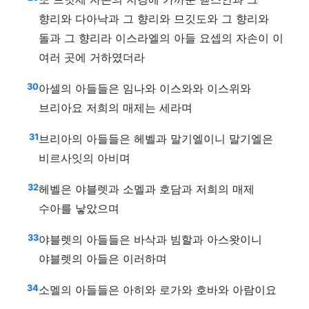
향리와 다아낙과 그 향리와 므깃도와 그 향리와
돌과 그 향리라 이스라엘의 아들 요셉의 자손이 이
여러 곳에 거하였더라
30
아셀의 아들들은 임나와 이스와와 이스위와
브리아요 저희의 매제는 세라며
31
브리아의 아들들은 헤벨과 말기엘이니 말기엘은
비르사잇의 아비며
32
헤벨은 야블렛과 소멜과 호담과 저희의 매제
수아를 낳았으며
33
야블렛의 아들들은 바삭과 빔할과 아스왓이니
야블렛의 아들은 이러하며
34
소멜의 아들들은 아히와 로가와 호바와 아람이요