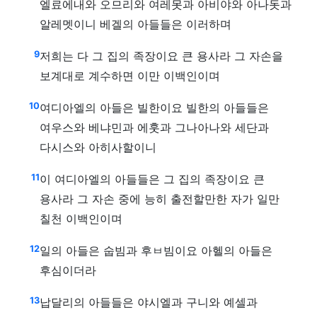
엘료에내와 오므리와 여레못과 아비야와 아나돗과
알레멧이니 베겔의 아들들은 이러하며
9
저희는 다 그 집의 족장이요 큰 용사라 그 자손을
보계대로 계수하면 이만 이백인이며
10
여디아엘의 아들은 빌한이요 빌한의 아들들은
여우스와 베냐민과 에훗과 그나아나와 세단과
다시스와 아히사할이니
11
이 여디아엘의 아들들은 그 집의 족장이요 큰
용사라 그 자손 중에 능히 출전할만한 자가 일만
칠천 이백인이며
12
일의 아들은 숩빔과 후ㅂ빔이요 아헬의 아들은
후심이더라
13
납달리의 아들들은 야시엘과 구니와 예셀과