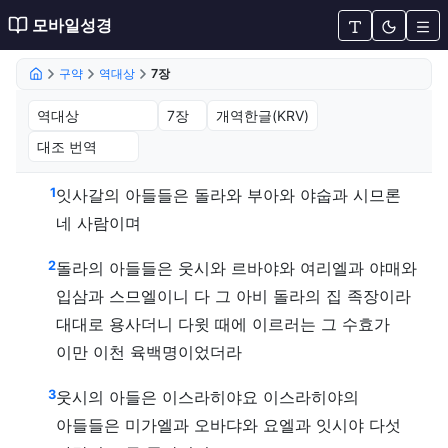
모바일성경
구약
역대상
7장
역대상 7장 (개역한글(KRV))
1
잇사갈의 아들들은 돌라와 부아와 야숩과 시므론
네 사람이며
2
돌라의 아들들은 웃시와 르바야와 여리엘과 야매와
입삼과 스므엘이니 다 그 아비 돌라의 집 족장이라
대대로 용사더니 다윗 때에 이르러는 그 수효가
이만 이천 육백명이었더라
3
웃시의 아들은 이스라히야요 이스라히야의
아들들은 미가엘과 오바댜와 요엘과 잇시야 다섯