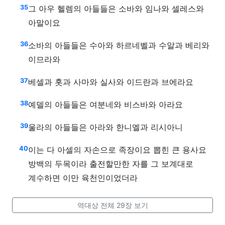
35
그 아우 헬렘의 아들들은 소바와 임나와 셀레스와
아말이요
36
소바의 아들들은 수아와 하르네벨과 수알과 베리와
이므라와
37
베셀과 홋과 사마와 실사와 이드란과 브에라요
38
예델의 아들들은 여분네와 비스바와 아라요
39
울라의 아들들은 아라와 한니엘과 리시아니
40
이는 다 아셀의 자손으로 족장이요 뽑힌 큰 용사요
방백의 두목이라 출전할만한 자를 그 보계대로
계수하면 이만 육천인이었더라
역대상 전체 29장 보기