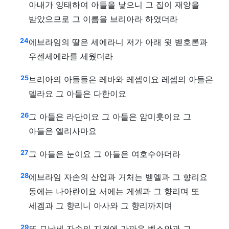
아내가 잉태하여 아들을 낳으니 그 집이 재앙을
받았으므로 그 이름을 브리아라 하였더라
24
에브라임의 딸은 세에라니 저가 아래 윗 벧호론과
우센세에라를 세웠더라
25
브리아의 아들들은 레바와 레셉이요 레셉의 아들은
델라요 그 아들은 다한이요
26
그 아들은 라단이요 그 아들은 암미훗이요 그
아들은 엘리사마요
27
그 아들은 눈이요 그 아들은 여호수아더라
28
에브라임 자손의 산업과 거처는 벧엘과 그 향리요
동에는 나아란이요 서에는 게셀과 그 향리며 또
세겜과 그 향리니 아사와 그 향리까지며
29
또 므낫세 자손의 지경에 가까운 벧스안과 그