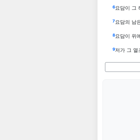
6
요담이 그
7
요담의 남
8
요담이 위
9
저가 그 열