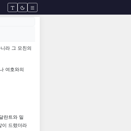
하니라 그 모친의
으나 여호와의
 달란트와 밀
같이 드렸더라