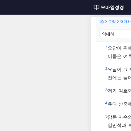
모바일성경
구약
역대하
역대하 
1
요담이 위에
이름은 여
2
요담이 그
전에는 들
3
저가 여호와
4
유다 산중
5
암몬 자손의
일만석과 보