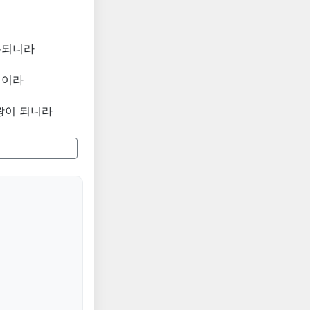
록되니라
년이라
왕이 되니라