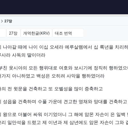
27장
27장 (개역한글(KRV))
 나아갈 때에 나이 이십 오세라 예루살렘에서 십 륙년을 치리
루사라 사독의 딸이더라
 부친 웃시야의 모든 행위대로 여호와 보시기에 정직히 행하였
어가지 아니하였고 백성은 오히려 사악을 행하였더라
의 전 윗문을 건축하고 또 오벨성을 많이 증축하고
에 성읍을 건축하며 수풀 가운데 견고한 영채와 망대를 건축하고
 왕으로 더불어 싸워 이기었더니 그 해에 암몬 자손이 은 일백
리 일만석을 드렸고 제 이년과 제 삼년에도 암몬 자손이 그와 