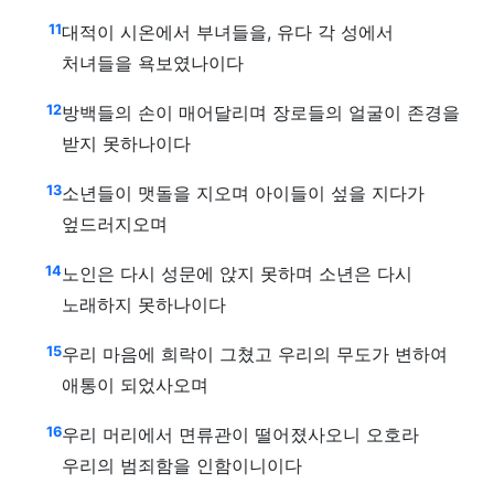
11
대적이 시온에서 부녀들을, 유다 각 성에서
처녀들을 욕보였나이다
12
방백들의 손이 매어달리며 장로들의 얼굴이 존경을
받지 못하나이다
13
소년들이 맷돌을 지오며 아이들이 섶을 지다가
엎드러지오며
14
노인은 다시 성문에 앉지 못하며 소년은 다시
노래하지 못하나이다
15
우리 마음에 희락이 그쳤고 우리의 무도가 변하여
애통이 되었사오며
16
우리 머리에서 면류관이 떨어졌사오니 오호라
우리의 범죄함을 인함이니이다