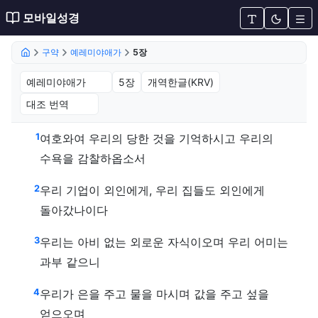
모바일성경
구약
예레미야애가
5장
예레미야애가 5장 (개역한글(KRV)
1
여호와여 우리의 당한 것을 기억하시고 우리의
수욕을 감찰하옵소서
2
우리 기업이 외인에게, 우리 집들도 외인에게
돌아갔나이다
3
우리는 아비 없는 외로운 자식이오며 우리 어미는
과부 같으니
4
우리가 은을 주고 물을 마시며 값을 주고 섶을
얻으오며