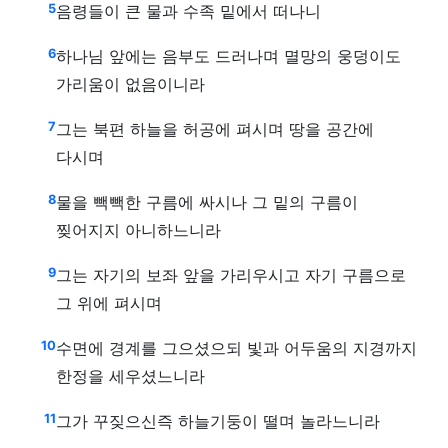
5
음령들이 큰 물과 수족 밑에서 떠나니
6
하나님 앞에는 음부도 드러나며 멸망의 웅덩이도
가리움이 없음이니라
7
그는 북편 하늘을 허공에 펴시며 땅을 공간에
다시며
8
물을 빽빽한 구름에 싸시나 그 밑의 구름이
찢어지지 아니하느니라
9
그는 자기의 보좌 앞을 가리우시고 자기 구름으로
그 위에 펴시며
10
수면에 경계를 그으셨으되 빛과 어두움의 지경까지
한정을 세우셨느니라
11
그가 꾸짖으신즉 하늘기둥이 떨며 놀라느니라