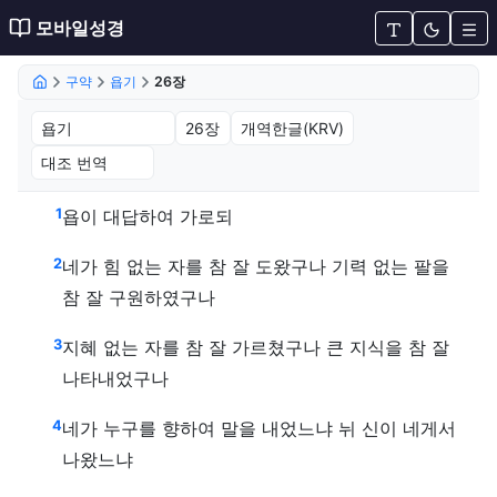
모바일성경
구약
욥기
26장
욥기 26장 (개역한글(KRV))
1
욥이 대답하여 가로되
2
네가 힘 없는 자를 참 잘 도왔구나 기력 없는 팔을
참 잘 구원하였구나
3
지혜 없는 자를 참 잘 가르쳤구나 큰 지식을 참 잘
나타내었구나
4
네가 누구를 향하여 말을 내었느냐 뉘 신이 네게서
나왔느냐