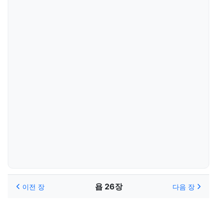
욥 26장
이전 장
다음 장