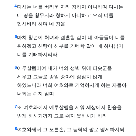
4
다시는 너를 버리운 자라 칭하지 아니하며 다시는
네 땅을 황무지라 칭하지 아니하고 오직 너를
헵시바라 하며 네 땅을
5
마치 청년이 처녀와 결혼함 같이 네 아들들이 너를
취하겠고 신랑이 신부를 기뻐함 같이 네 하나님이
너를 기뻐하시리라
6
예루살렘이여 내가 너의 성벽 위에 파숫군을
세우고 그들로 종일 종야에 잠잠치 않게
하였느니라 너희 여호와로 기억하시게 하는 자들아
너희는 쉬지 말며
7
또 여호와께서 예루살렘을 세워 세상에서 찬송을
받게 하시기까지 그로 쉬지 못하시게 하라
8
여호와께서 그 오른손, 그 능력의 팔로 맹세하시되