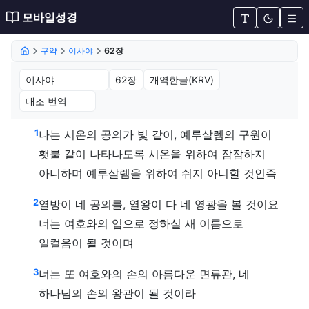
모바일성경
구약
이사야
62장
이사야 62장 (개역한글(KRV))
1
나는 시온의 공의가 빛 같이, 예루살렘의 구원이
횃불 같이 나타나도록 시온을 위하여 잠잠하지
아니하며 예루살렘을 위하여 쉬지 아니할 것인즉
2
열방이 네 공의를, 열왕이 다 네 영광을 볼 것이요
너는 여호와의 입으로 정하실 새 이름으로
일컬음이 될 것이며
3
너는 또 여호와의 손의 아름다운 면류관, 네
하나님의 손의 왕관이 될 것이라