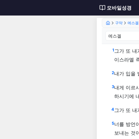
모바일성경
구약
에스겔
에스겔 
1
그가 또 내
이스라엘 
2
내가 입을 
3
내게 이르시
하시기에 내
4
그가 또 내
5
너를 방언
보내는 것