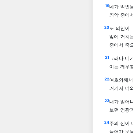
19
네가 악인을
죄악 중에
20
또 의인이 
앞에 거치는
중에서 죽으
21
그러나 네가
이는 깨우
22
여호와께서
거기서 너
23
내가 일어
보던 영광
24
주의 신이 
들어가 문