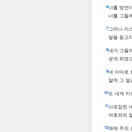
6
너를 방언이
너를 그들
7
그러나 이스
말을 듣고
8
내가 그들의
굳게 하였
9
네 이마로
말며 그 얼
10
또 내게 이
11
사로잡힌 
여호와의 
12
때에 주의 