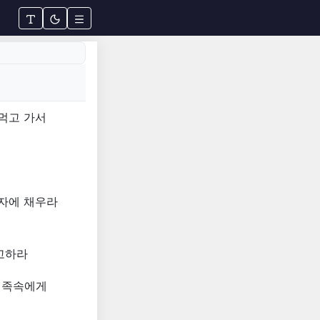
 먹고 가서
창자에 채우라
고하라
 족속에게