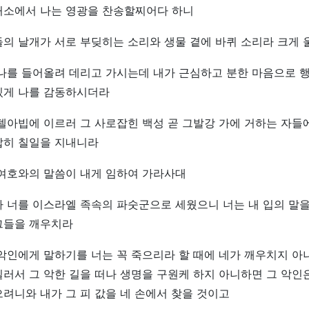
처소에서 나는 영광을 찬송할찌어다 하니
의 날개가 서로 부딪히는 소리와 생물 곁에 바퀴 소리라 크게
 나를 들어올려 데리고 가시는데 내가 근심하고 분한 마음으로 
있게 나를 감동하시더라
델아빕에 이르러 그 사로잡힌 백성 곧 그발강 가에 거하는 자들
답히 칠일을 지내니라
 여호와의 말씀이 내게 임하여 가라사대
 너를 이스라엘 족속의 파숫군으로 세웠으니 너는 내 입의 말을
그들을 깨우치라
악인에게 말하기를 너는 꼭 죽으리라 할 때에 네가 깨우치지 아
러서 그 악한 길을 떠나 생명을 구원케 하지 아니하면 그 악인
려니와 내가 그 피 값을 네 손에서 찾을 것이고