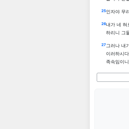
25
인자야 무리
26
내가 네 혀
하리니 그
27
그러나 내가
이러하시다 
족속임이니