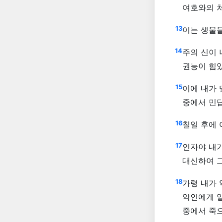
여호와의 
13
이는 생물들
14
주의 신이
권능이 힘
15
이에 내가 
중에서 민
16
칠일 후에
17
인자야 내가
대신하여 
18
가령 내가 
악인에게 일
중에서 죽으