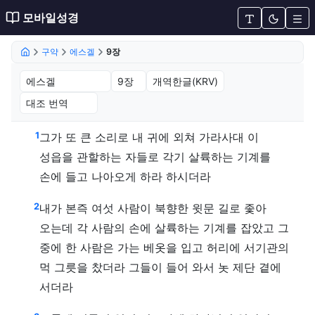
모바일성경
구약
에스겔
9장
에스겔 9장 (개역한글(KRV))
1
그가 또 큰 소리로 내 귀에 외쳐 가라사대 이
성읍을 관할하는 자들로 각기 살륙하는 기계를
손에 들고 나아오게 하라 하시더라
2
내가 본즉 여섯 사람이 북향한 윗문 길로 좇아
오는데 각 사람의 손에 살륙하는 기계를 잡았고 그
중에 한 사람은 가는 베옷을 입고 허리에 서기관의
먹 그릇을 찼더라 그들이 들어 와서 놋 제단 곁에
서더라