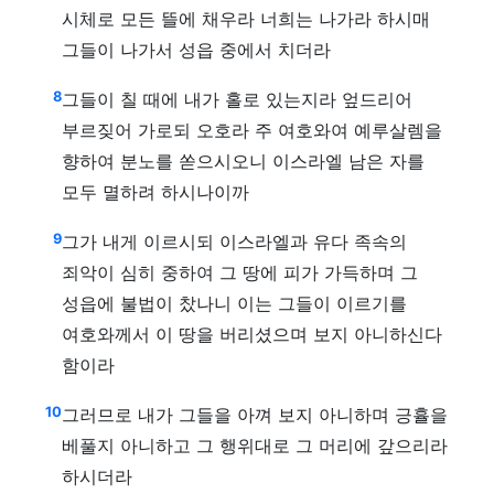
시체로 모든 뜰에 채우라 너희는 나가라 하시매
그들이 나가서 성읍 중에서 치더라
8
그들이 칠 때에 내가 홀로 있는지라 엎드리어
부르짖어 가로되 오호라 주 여호와여 예루살렘을
향하여 분노를 쏟으시오니 이스라엘 남은 자를
모두 멸하려 하시나이까
9
그가 내게 이르시되 이스라엘과 유다 족속의
죄악이 심히 중하여 그 땅에 피가 가득하며 그
성읍에 불법이 찼나니 이는 그들이 이르기를
여호와께서 이 땅을 버리셨으며 보지 아니하신다
함이라
10
그러므로 내가 그들을 아껴 보지 아니하며 긍휼을
베풀지 아니하고 그 행위대로 그 머리에 갚으리라
하시더라