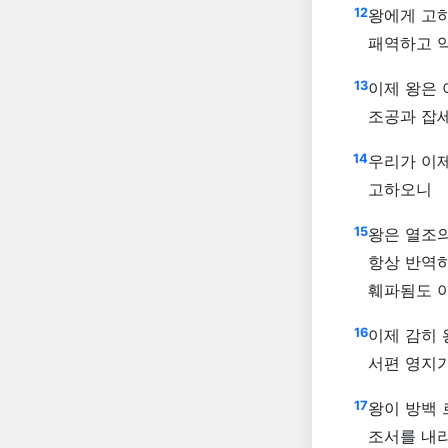
12
왕에게 고
패역하고 
13
이제 왕은 
조공과 잡
14
우리가 이제
고하오니
15
왕은 열조의
항상 반역하
훼파됨도 
16
이제 감히 
서편 영지
17
왕이 방백 
조서를 내