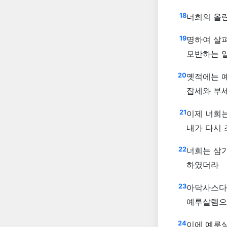
18
너희의 올
19
명하여 살펴
모반하는 
20
옛적에는 예
잡세와 부
21
이제 너희는
내가 다시
22
너희는 삼가
하였더라
23
아닥사스다
예루살렘으
24
이에 예루살