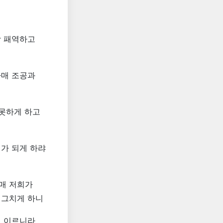
상 패역하고
하매 조공과
 못하게 하고
가 되게 하랴
매 저희가
 그치게 하니
지 이르니라