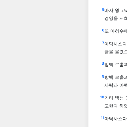
5
바사 왕 고
경영을 저
6
또 아하수
7
아닥사스다
글을 올렸으
8
방백 르훔
9
방백 르훔과
사람과 아렉
10
기타 백성 
고한다 하
11
아닥사스다