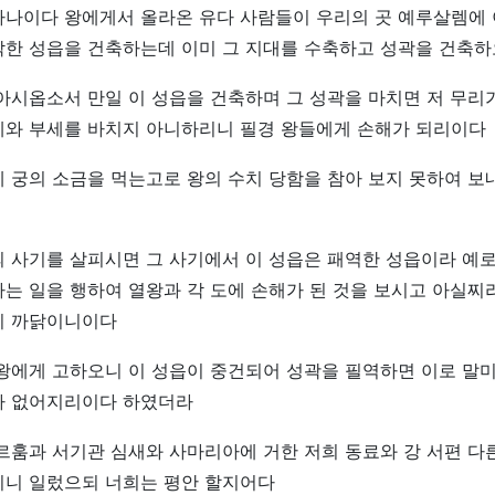
하나이다 왕에게서 올라온 유다 사람들이 우리의 곳 예루살렘에 
악한 성읍을 건축하는데 이미 그 지대를 수축하고 성곽을 건축
아시옵소서 만일 이 성읍을 건축하며 그 성곽을 마치면 저 무리
세와 부세를 바치지 아니하리니 필경 왕들에게 손해가 되리이다
 궁의 소금을 먹는고로 왕의 수치 당함을 참아 보지 못하여 보
 사기를 살피시면 그 사기에서 이 성읍은 패역한 성읍이라 예
는 일을 행하여 열왕과 각 도에 손해가 된 것을 보시고 아실찌
이 까닭이니이다
왕에게 고하오니 이 성읍이 중건되어 성곽을 필역하면 이로 말미
가 없어지리이다 하였더라
르훔과 서기관 심새와 사마리아에 거한 저희 동료와 강 서편 다
리니 일렀으되 너희는 평안 할지어다