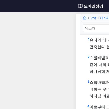
모바일성경
구약
에스라
에스라 
1
유다와 베
건축한다 
2
스룹바벨과
같이 너희
하나님께 
3
스룹바벨과
너희는 우
하나님 여
4
이로부터 그