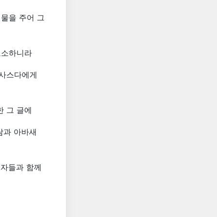
물을 주어 그
고소하니라
닥사스다에게
 그 글에
람과 아바새
 자들과 함께