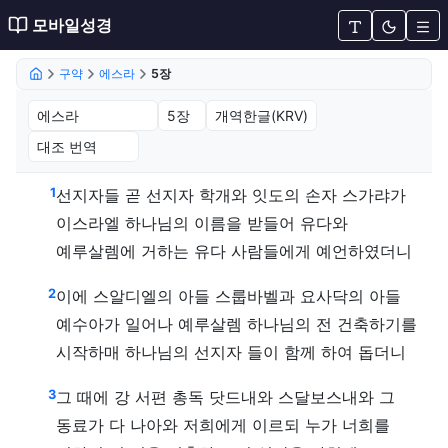
모바일성경
구약
에스라
5장
에스라 5장 (개역한글(KRV))
1
선지자들 곧 선지자 학개와 잇도의 손자 스가랴가
이스라엘 하나님의 이름을 받들어 유다와
예루살렘에 거하는 유다 사람들에게 예언하였더니
2
이에 스알디엘의 아들 스룹바벨과 요사닥의 아들
예수아가 일어나 예루살렘 하나님의 전 건축하기를
시작하매 하나님의 선지자 들이 함께 하여 돕더니
3
그 때에 강 서편 총독 닷드내와 스달보스내와 그
동료가 다 나아와 저희에게 이르되 누가 너희를