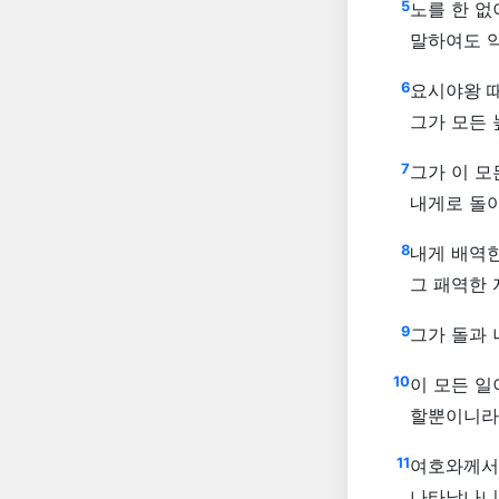
5
노를 한 
말하여도 
6
요시야왕 
그가 모든 
7
그가 이 모
내게로 돌
8
내게 배역
그 패역한 
9
그가 돌과
10
이 모든 일
할뿐이니라
11
여호와께서
나타났나니