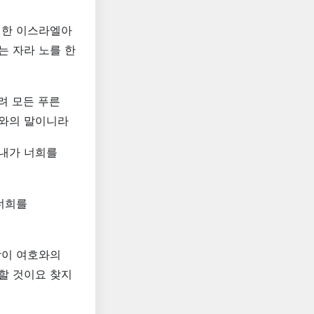
역한 이스라엘아
는 자라 노를 한
려 모든 푸른
호와의 말이니라
 내가 너희를
너희를
람이 여호와의
할 것이요 찾지