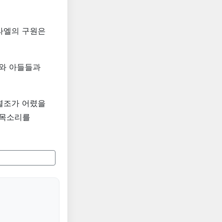
라엘의 구원은
떼와 아들들과
열조가 어렸을
 목소리를