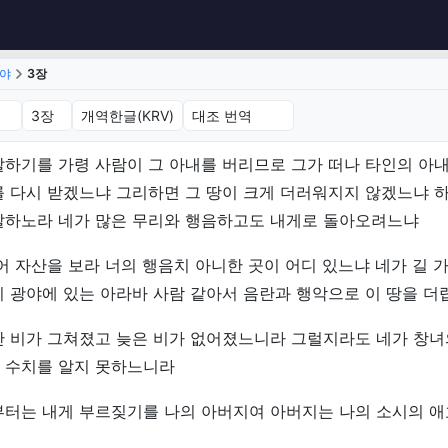
야
3장
 3장 (개역한글(KRV))
하기를 가령 사람이 그 아내를 버리므로 그가 떠나 타인의 아내
 다시 받겠느냐 그리하면 그 땅이 크게 더러워지지 않겠느냐 
말하노라 네가 많은 무리와 행음하고도 내게로 돌아오려느냐
어 자산을 보라 너의 행음치 아니한 곳이 어디 있느냐 네가 길 
 광야에 있는 아라바 사람 같아서 음란과 행악으로 이 땅을 
단 비가 그쳐졌고 늦은 비가 없어졌느니라 그럴지라도 네가 창녀
 수치를 알지 못하느니라
부터는 내게 부르짖기를 나의 아버지여 아버지는 나의 소시의 