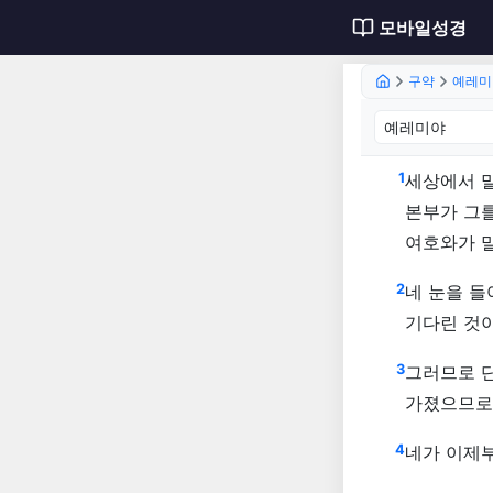
모바일성경
구약
예레미
예레미야
1
세상에서 말
본부가 그를
여호와가 
2
네 눈을 들
기다린 것이
3
그러므로 
가졌으므로
4
네가 이제