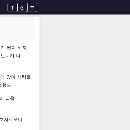
가 된다 하자
하느니라 나
가에 앉아 사람을
더럽혔도다
의 낯을
애호자시오니