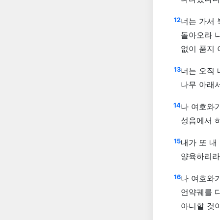
12
너는 가서
돌아오라 나
없이 품지
13
너는 오직 
나무 아래
14
나 여호와
성읍에서 
15
내가 또 내
양육하리라
16
나 여호와
언약궤를 
아니할 것