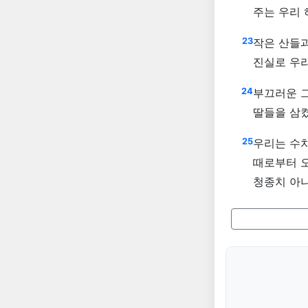
주는 우리
23
작은 산들과
진실로 우
24
부끄러운 
딸들을 삼
25
우리는 수치
때로부터 
청종치 아