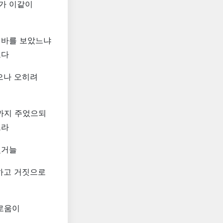
가 이같이
 바를 보았느냐
도다
으나 오히려
까지 주었으되
노라
혔거늘
하고 거짓으로
로움이