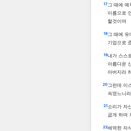
17
그 때에 
이름으로 
할것이며
18
그 때에 
기업으로 
19
내가 스스로
아름다운 산
아버지라 
20
그런데 이스
속였느니라
21
소리가 자산
굽게 하며
22
배역한 자