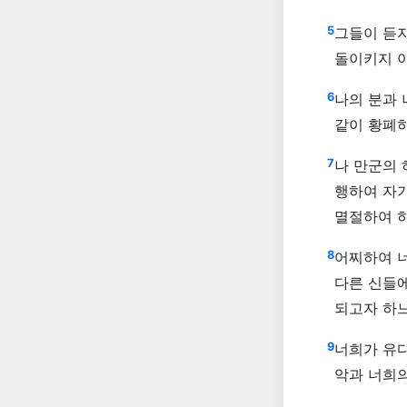
5
그들이 듣
돌이키지 
6
나의 분과
같이 황폐
7
나 만군의
행하여 자기
멸절하여 
8
어찌하여 너
다른 신들
되고자 하
9
너희가 유다
악과 너희