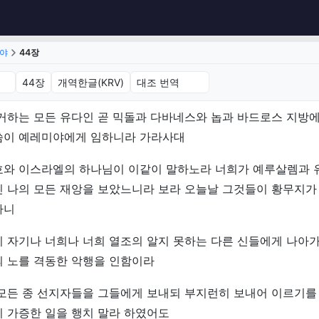
야
44장
 44장 (개역한글(KRV)
거하는 모든 유다인 곧 믹돌과 다바네스와 놉과 바드로스 지방에
씀이 예레미야에게 임하니라 가라사대
호와 이스라엘의 하나님이 이같이 말하노라 너희가 예루살렘과 
린 나의 모든 재앙을 보았느니라 보라 오늘날 그것들이 황무지가
나니
 자기나 너희나 너희 열조의 알지 못하는 다른 신들에게 나아
의 노를 격동한 악행을 인함이라
 모든 종 선지자들을 그들에게 보내되 부지런히 보내어 이르기를
 가증한 일을 행치 말라 하였어도