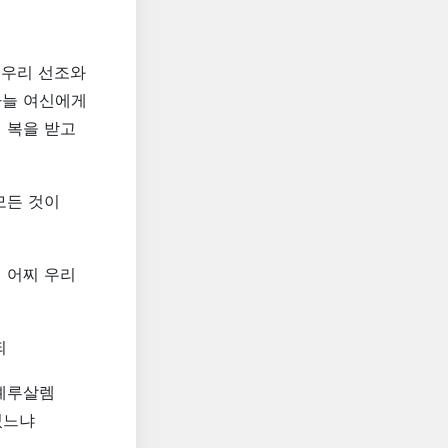
 우리 선조와
하늘 여신에게
 복을 받고
모든 것이
 어찌 우리
되
 예루살렘
셨느냐