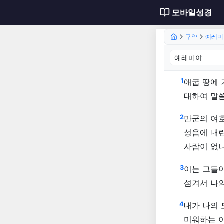
모바일성경
구약
예레미
예레미야
1
애굽 땅에 
대하여 말
2
만군의 여
성읍에 내
사람이 없
3
이는 그들이
섬겨서 나
4
내가 나의
미워하는 이