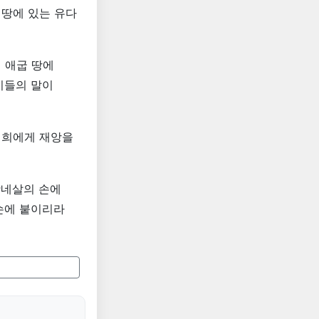
 땅에 있는 유다
 애굽 땅에
기들의 말이
너희에게 재앙을
갓네살의 손에
 손에 붙이리라