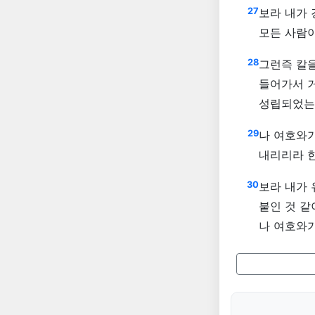
27
보라 내가 
모든 사람
28
그런즉 칼을
들어가서 거
성립되었는
29
나 여호와
내리리라 한
30
보라 내가 
붙인 것 같
나 여호와