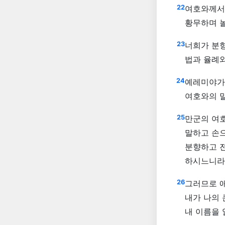
22
여호와께서 
황무하며 
23
너희가 분
법과 율례
24
예레미야가 
여호와의 
25
만군의 여
말하고 손
분향하고 
하시느니라
26
그러므로 
내가 나의 
내 이름을 