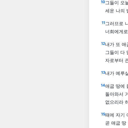
10
그들이 오
세운 나의
11
그러므로 
너희에게로 
12
내가 또 애
그들이 다 
자로부터 
13
내가 예루살
14
애굽 땅에 
돌아와서 거
없으리라 
15
때에 자기 
곧 애굽 땅