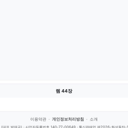
렘 44장
이용약관
·
개인정보처리방침
·
소개
(대표 박재규) · 사업자등록번호 140-77-00649 · 통신판매업 제2026-화성동탄-