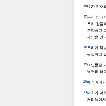
16
네가 여호
17
우리 입에서
우리 왕들
분향하고 그
재앙을 만
18
우리가 하늘
핍절하고 
19
여인들은 가
남편의 허
20
예레미야가 
21
너희가 너희
거리들에서