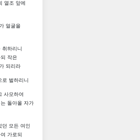
희 열조 앞에
가 얼굴을
을 취하리니
하되 작은
가 되리라
으로 벌하리니
그 사모하여
에는 돌아올 자가
섰던 모든 여인
하여 가로되