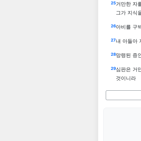
25
거만한 자
그가 지식
26
아비를 구
27
내 아들아 
28
망령된 증
29
심판은 거만
것이니라