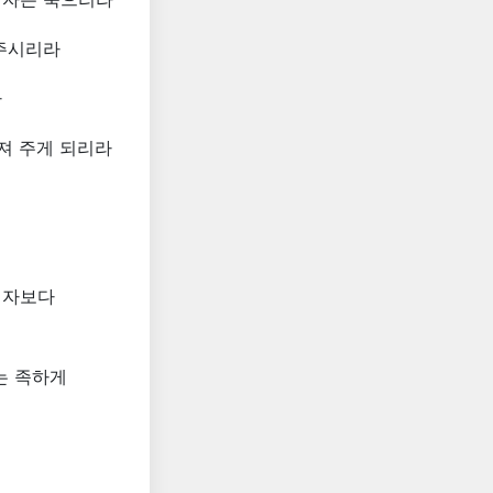
 주시리라
라
져 주게 되리라
 자보다
는 족하게