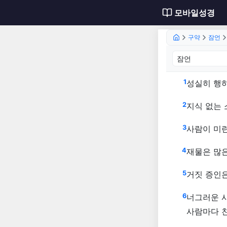
모바일성경
구약
잠언
잠언 1
1
성실히 행
2
지식 없는 
3
사람이 미
4
재물은 많
5
거짓 증인은
6
너그러운 
사람마다 