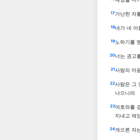
17
가난한 자를
18
네가 네 아
19
노하기를 맹
20
너는 권고
21
사람의 마
22
사람은 그
나으니라
23
여호와를 
지내고 재
24
게으른 자