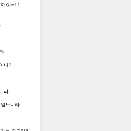
니하겠느냐
라
랴
광이니라
이니라
미암느니라
 자는 죽으리라