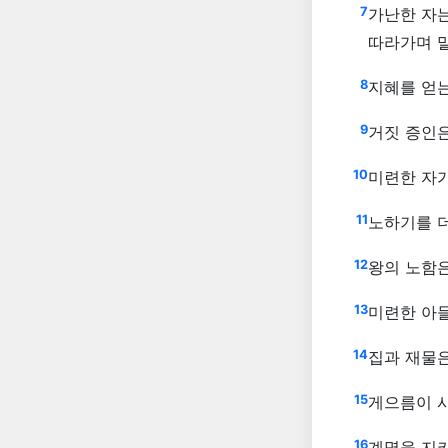
7
가난한 자
따라가며 
8
지혜를 얻는
9
거짓 증인은
10
미련한 자
11
노하기를 
12
왕의 노함은
13
미련한 아
14
집과 재물
15
게으름이 
16
계명을 지