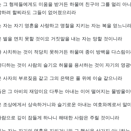
는 그 형제들에게도 미움을 받거든 하물며 친구야 그를 멀리 아
말하려 할찌라도 그들이 없어졌으리라
 자는 자기 영혼을 사랑하고 명철을 지키는 자는 복을 얻느니
 벌을 면치 못할 것이요 거짓말을 내는 자는 망할 것이니라
가 사치하는 것이 적당치 못하거든 하물며 종이 방백을 다스림이
더디하는 것이 사람의 슬기요 허물을 용서하는 것이 자기의 영
 사자의 부르짖음 같고 그의 은택은 풀 위에 이슬 같으니라
들은 그 아비의 재앙이요 다투는 아내는 이어 떨어지는 물방울
은 조상에게서 상속하거니와 슬기로운 아내는 여호와께로서 말
사람으로 깊이 잠들게 하나니 해태한 사람은 주릴 것이니라
키는 자는 자기의 영혼을 지키거니와 그 행실을 삼가지 아니하는