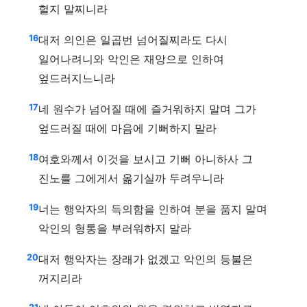
헐지 말찌니라
16
대저 의인은 일곱번 넘어질찌라도 다시
일어나려니와 악인은 재앙으로 인하여
엎드러지느니라
17
네 원수가 넘어질 때에 즐거워하지 말며 그가
엎드러질 때에 마음에 기뻐하지 말라
18
여호와께서 이것을 보시고 기뻐 아니하사 그
진노를 그에게서 옮기실까 두려우니라
19
너는 행악자의 득의함을 인하여 분을 품지 말며
악인의 형통을 부러워하지 말라
20
대저 행악자는 장래가 없겠고 악인의 등불은
꺼지리라