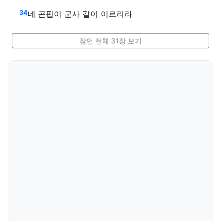
34
네 곤핍이 군사 같이 이르리라
잠언 전체 31장 보기