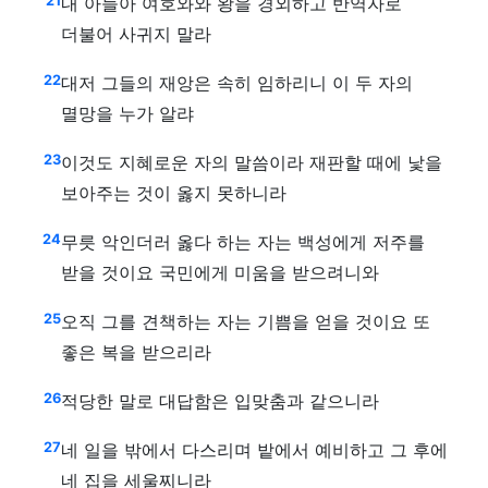
21
내 아들아 여호와와 왕을 경외하고 반역자로
더불어 사귀지 말라
22
대저 그들의 재앙은 속히 임하리니 이 두 자의
멸망을 누가 알랴
23
이것도 지혜로운 자의 말씀이라 재판할 때에 낯을
보아주는 것이 옳지 못하니라
24
무릇 악인더러 옳다 하는 자는 백성에게 저주를
받을 것이요 국민에게 미움을 받으려니와
25
오직 그를 견책하는 자는 기쁨을 얻을 것이요 또
좋은 복을 받으리라
26
적당한 말로 대답함은 입맞춤과 같으니라
27
네 일을 밖에서 다스리며 밭에서 예비하고 그 후에
네 집을 세울찌니라