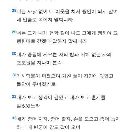
28
너는 까닭 없이 네 이웃을 쳐서 증인이 되지 말며
네 입술로 속이지 말찌니라
29
너는 그가 내게 행함 같이 나도 그에게 행하여 그
행한대로 갚겠다 말하지 말찌니라
30
내가 증왕에 게으른 자의 밭과 지혜 없는 자의
포도원을 지나며 본즉
31
가시덤불이 퍼졌으며 거친 풀이 지면에 덮였고
돌담이 무너졌기로
32
내가 보고 생각이 깊었고 내가 보고 훈계를
받았었노라
33
네가 좀더 자자, 좀더 졸자, 손을 모으고 좀더 눕자
하니 네 빈궁이 강도 같이 오며