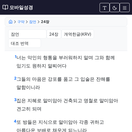
모바일성경
구약
잠언
24장
잠언 24장 (개역한글(KRV))
1
너는 악인의 형통을 부러워하지 말며 그와 함께
있기도 원하지 말찌어다
2
그들의 마음은 강포를 품고 그 입술은 잔해를
말함이니라
3
집은 지혜로 말미암아 건축되고 명철로 말미암아
견고히 되며
4
또 방들은 지식으로 말미암아 각종 귀하고
아름다운 보배로 채우게 되느니라