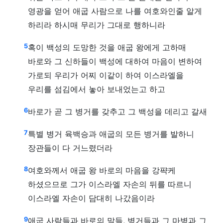
영광을 얻어 애굽 사람으로 나를 여호와인줄 알게
하리라 하시매 무리가 그대로 행하니라
5
혹이 백성의 도망한 것을 애굽 왕에게 고하매
바로와 그 신하들이 백성에 대하여 마음이 변하여
가로되 우리가 어찌 이같이 하여 이스라엘을
우리를 섬김에서 놓아 보내었는고 하고
6
바로가 곧 그 병거를 갖추고 그 백성을 데리고 갈새
7
특별 병거 육백승과 애굽의 모든 병거를 발하니
장관들이 다 거느렸더라
8
여호와께서 애굽 왕 바로의 마음을 강퍅케
하셨으므로 그가 이스라엘 자손의 뒤를 따르니
이스라엘 자손이 담대히 나갔음이라
9
애굽 사람들과 바로의 말들, 병거들과 그 마병과 그