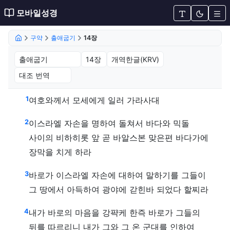
모바일성경
구약
출애굽기
14장
출애굽기 14장 (개역한글(KRV))
1
여호와께서 모세에게 일러 가라사대
2
이스라엘 자손을 명하여 돌쳐서 바다와 믹돌
사이의 비하히롯 앞 곧 바알스본 맞은편 바다가에
장막을 치게 하라
3
바로가 이스라엘 자손에 대하여 말하기를 그들이
그 땅에서 아득하여 광야에 갇힌바 되었다 할찌라
4
내가 바로의 마음을 강퍅케 한즉 바로가 그들의
뒤를 따르리니 내가 그와 그 온 군대를 인하여