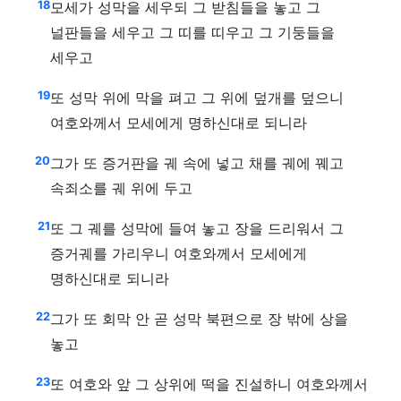
18
모세가 성막을 세우되 그 받침들을 놓고 그
널판들을 세우고 그 띠를 띠우고 그 기둥들을
세우고
19
또 성막 위에 막을 펴고 그 위에 덮개를 덮으니
여호와께서 모세에게 명하신대로 되니라
20
그가 또 증거판을 궤 속에 넣고 채를 궤에 꿰고
속죄소를 궤 위에 두고
21
또 그 궤를 성막에 들여 놓고 장을 드리워서 그
증거궤를 가리우니 여호와께서 모세에게
명하신대로 되니라
22
그가 또 회막 안 곧 성막 북편으로 장 밖에 상을
놓고
23
또 여호와 앞 그 상위에 떡을 진설하니 여호와께서