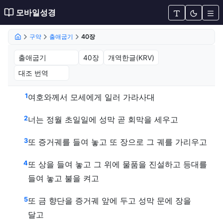
모바일성경
구약
출애굽기
40장
출애굽기 40장 (개역한글(KRV))
1
여호와께서 모세에게 일러 가라사대
2
너는 정월 초일일에 성막 곧 회막을 세우고
3
또 증거궤를 들여 놓고 또 장으로 그 궤를 가리우고
4
또 상을 들여 놓고 그 위에 물품을 진설하고 등대를
들여 놓고 불을 켜고
5
또 금 향단을 증거궤 앞에 두고 성막 문에 장을
달고