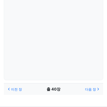
출 40장
이전 장
다음 장