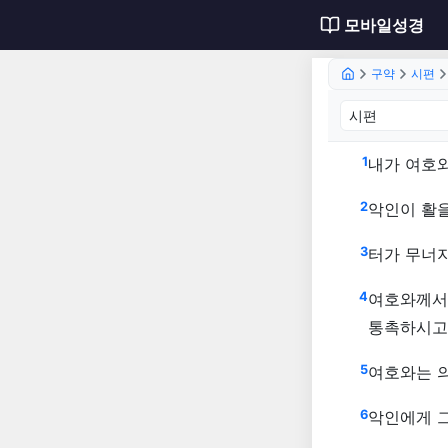
모바일성경
구약
시편
시편 1
1
내가 여호와
2
악인이 활
3
터가 무너
4
여호와께서
통촉하시고
5
여호와는 
6
악인에게 