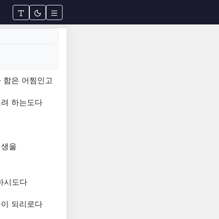
라 함은 어찜인고
쏘려 하는도다
인생을
워하시도다
득이 되리로다