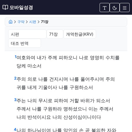
모바일성경
구약
시편
71장
시편 71장 (개역한글(KRV))
1
여호와여 내가 주께 피하오니 나로 영영히 수치를
당케 마소서
2
주의 의로 나를 건지시며 나를 풀어주시며 주의
귀를 내게 기울이사 나를 구원하소서
3
주는 나의 무시로 피하여 거할 바위가 되소서
주께서 나를 구원하라 명하셨으니 이는 주께서
나의 반석이시요 나의 산성이심이니이다
4
나의 하나님이여 나를 악인의 손 곧 불의한 자와