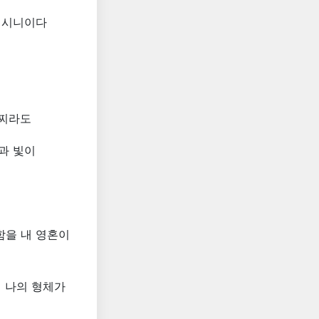
계시니이다
할찌라도
과 빛이
함을 내 영혼이
 나의 형체가