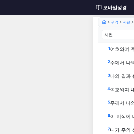
모바일성경
구약
시편
시편 1
1
여호와여 
2
주께서 나
3
나의 길과 
4
여호와여 
5
주께서 나
6
이 지식이 
7
내가 주의 