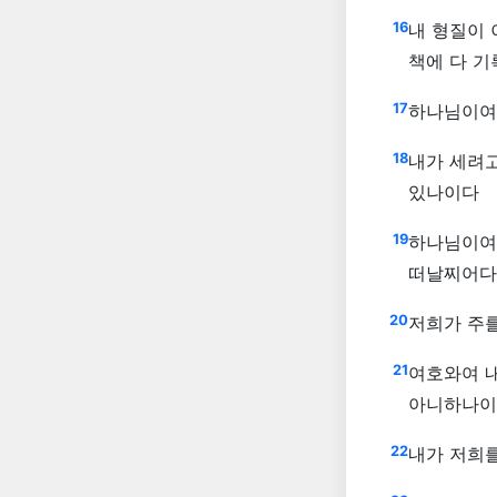
16
내 형질이 
책에 다 
17
하나님이여 
18
내가 세려고
있나이다
19
하나님이여
떠날찌어다
20
저희가 주
21
여호와여 
아니하나이
22
내가 저희