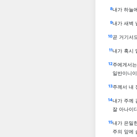
8
내가 하늘
9
내가 새벽 
10
곧 거기서
11
내가 혹시 
12
주에게서는
일반이니이
13
주께서 내
14
내가 주께
잘 아나이
15
내가 은밀한
주의 앞에